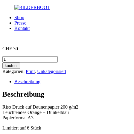
Shop
Presse
Kontakt
CHF
30
Riso
ZÜNDER
kaufen!
–
Kategorien:
Print
,
Unkategorisiert
ZUNDER
Menge
Beschreibung
Beschreibung
Riso Druck auf Daunenpapier 200 g/m2
Leuchtendes Orange + Dunkelblau
Papierformat A3
Limitiert auf 6 Stück